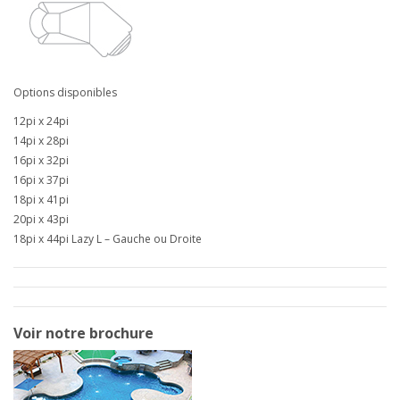
Options disponibles
12pi x 24pi
14pi x 28pi
16pi x 32pi
16pi x 37pi
18pi x 41pi
20pi x 43pi
18pi x 44pi Lazy L – Gauche ou Droite
Voir notre brochure